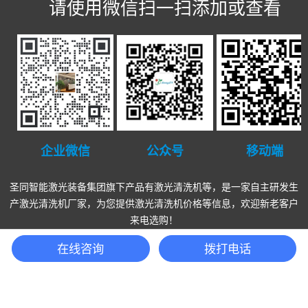
请使用微信扫一扫添加或查看
公众号
企业微信
移动端
圣同智能激光装备集团旗下产品有
激光清洗机
等，是一家自主研发生
产
激光清洗机厂家
，为您提供
激光清洗机
价格等信息，欢迎新老客户
来电选购！
地址：上海市奉贤区金海公路6055号12幢 企业邮箱：
在线咨询
拨打电话
rongqing@shengtongzn.com